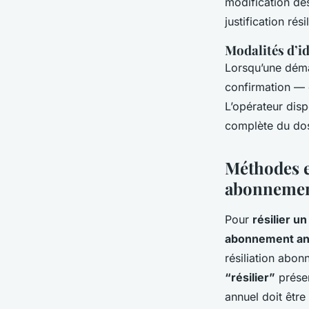
modification des
justification ré
Modalités d’id
Lorsqu’une déma
confirmation — q
L’opérateur disp
complète du dos
Méthodes e
abonnemen
Pour
résilier 
abonnement an
résiliation abon
“résilier”
présen
annuel doit être