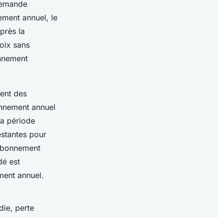
demande
ement annuel, le
près la
oix sans
onnement
ent des
onnement annuel
la période
estantes pour
 abonnement
dé est
ment annuel.
ie, perte