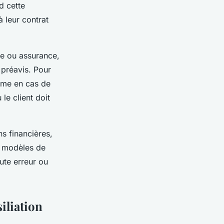
d cette
 leur contrat
ie ou assurance,
 préavis. Pour
comme en cas de
e client doit
s financières,
s modèles de
oute erreur ou
iliation