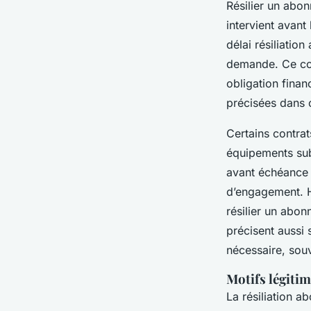
Résilier un abo
intervient avant
délai résiliatio
demande. Ce cou
obligation finan
précisées dans 
Certains contra
équipements sub
avant échéance 
d’engagement. H
résilier un abo
précisent aussi
nécessaire, sou
Motifs légiti
La résiliation 