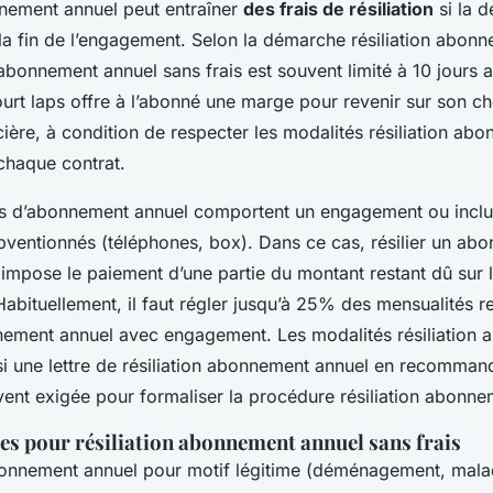
nnement annuel peut entraîner
des frais de résiliation
si la 
 la fin de l’engagement. Selon la démarche résiliation abonn
n abonnement annuel sans frais est souvent limité à 10 jours a
rt laps offre à l’abonné une marge pour revenir sur son ch
cière, à condition de respecter les modalités résiliation ab
chaque contrat.
ts d’abonnement annuel comportent un engagement ou inclu
ventionnés (téléphones, box). Dans ce cas, résilier un ab
impose le paiement d’une partie du montant restant dû sur 
abituellement, il faut régler jusqu’à 25% des mensualités r
nnement annuel avec engagement. Les modalités résiliation
 si une lettre de résiliation abonnement annuel en recomman
vent exigée pour formaliser la procédure résiliation abonne
mes pour résiliation abonnement annuel sans frais
abonnement annuel pour motif légitime (déménagement, malad