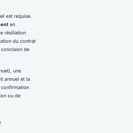
el est requise.
ment
en
 résiliation
ation du contrat
a concision de
nuel), une
t annuel et la
e confirmation
tion ou de
e