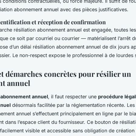
 conditions contractuelles, ou force majeure. Il suffit de fo
siliation abonnement annuel avec des pièces justificatives.
entification et réception de confirmation
rche résiliation abonnement annuel est engagée, toutes l
ue ce soit par courriel ou courrier — matérialisent l’arrêt d
ose d’un délai résiliation abonnement annuel de dix jours a
sier. Le non-respect expose le professionnel à de lourdes 
t démarches concrètes pour résilier un
t annuel
un abonnement annuel
, il faut respecter une
procédure légale
nuel
désormais facilitée par la réglementation récente. Le
nement annuel s’effectuent principalement en ligne par le bi
t dans l’espace client du fournisseur. Ce bouton de résili
 facilement visible et accessible sans obligation de créatio