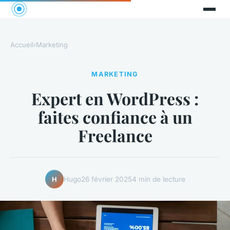
Accueil
›
Marketing
MARKETING
Expert en WordPress :
faites confiance à un
Freelance
Hugo
26 février 2025
4 min de lecture
H