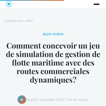
Accueil
›
Jeux-video
JEUX-VIDEO
Comment concevoir un jeu
de simulation de gestion de
flotte maritime avec des
routes commerciales
dynamiques?
Hugo
30 septembre 2024
7 min de lecture
H