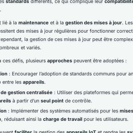
des
standards
différents, ce qui complique leur
compatibilit
.
 lié à la
maintenance
et à la
gestion des mises à jour
. Le
sitent des mises à jour régulières pour fonctionner correc
Cependant, la gestion de ces mises à jour peut être complexe
nombreux et variés.
à ces défis, plusieurs
approches
peuvent être adoptées :
tion
: Encourager l’adoption de standards communs pour am
é
entre les
appareils
.
de gestion centralisée
: Utiliser des plateformes qui perm
reils
à partir d’un
seul point
de contrôle.
ion
: Implémenter des systèmes automatisés pour les
mises
e
, réduisant ainsi la
charge de travail
pour les utilisateurs.
peuvent
faciliter
la gestion des
appareils IoT
et rendre les
sy