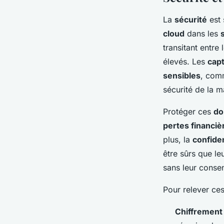
La
sécurité
est 
cloud
dans les
transitant entre 
élevés. Les
cap
sensibles
, comm
sécurité de la m
Protéger ces
do
pertes financiè
plus, la
confide
être sûrs que le
sans leur conse
Pour relever ces
Chiffrement