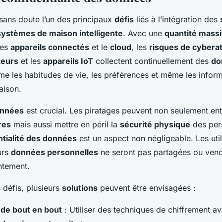
sans doute l’un des principaux
défis
liés à l’intégration des
systèmes de maison intelligente
. Avec une
quantité mass
les
appareils connectés
et le
cloud
, les
risques de cybera
teurs
et les
appareils IoT
collectent continuellement des
do
e les habitudes de vie, les préférences et même les infor
aison.
nnées
est crucial. Les piratages peuvent non seulement ent
res
mais aussi mettre en péril la
sécurité physique
des per
ntialité des données
est un aspect non négligeable. Les util
urs
données personnelles
ne seront pas partagées ou vend
ntement.
 défis, plusieurs
solutions
peuvent être envisagées :
 de bout en bout
: Utiliser des techniques de chiffrement a