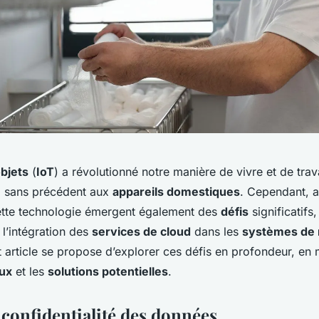
objets
(
IoT
) a révolutionné notre manière de vivre et de trava
e
sans précédent aux
appareils domestiques
. Cependant, a
ette technologie émergent également des
défis
significatif
l’intégration des
services de cloud
dans les
systèmes de
t article se propose d’explorer ces défis en profondeur, en 
ux
et les
solutions potentielles
.
 confidentialité des données