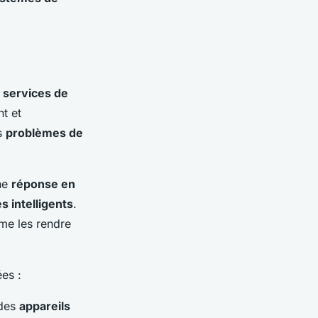
s
services de
t et
es
problèmes de
ne
réponse en
 intelligents
.
e les rendre
es :
 des
appareils