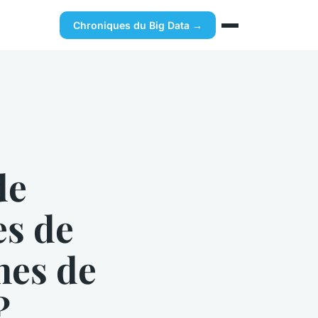
Chroniques du Big Data →
de
es de
mes de
?