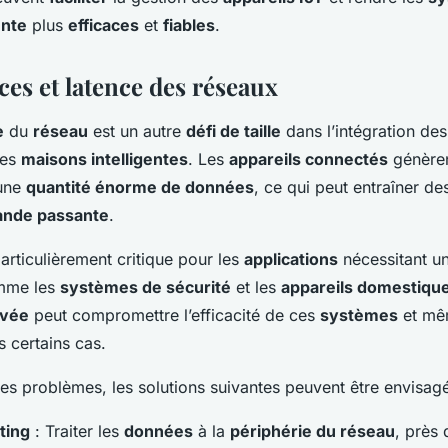
ente
plus
efficaces
et
fiables
.
es et latence des réseaux
e
du
réseau
est un autre
défi de taille
dans l’intégration de
les
maisons intelligentes
. Les
appareils connectés
génèren
une
quantité énorme de données
, ce qui peut entraîner d
ande passante
.
articulièrement critique pour les
applications
nécessitant u
mme les
systèmes de sécurité
et les
appareils domestiques
evée
peut compromettre l’efficacité de ces
systèmes
et mêm
s certains cas.
es problèmes, les solutions suivantes peuvent être envisagé
ting
: Traiter les
données
à la
périphérie du réseau
, près