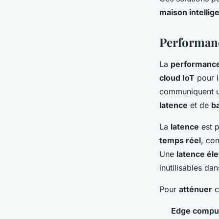
maison intellig
Performanc
La
performanc
cloud IoT
pour 
communiquent 
latence
et de
b
La
latence
est p
temps réel
, co
Une
latence él
inutilisables dan
Pour
atténuer
c
Edge compu