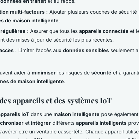
s
données en transit
et au repos.
tion multi-facteurs
: Ajouter plusieurs couches de sécurité
 de maison intelligente
.
 régulières
: Assurer que tous les
appareils connectés
et l
nt des mises à jour de sécurité les plus récentes.
’accès
: Limiter l’accès aux
données sensibles
seulement a
uvent aider à
minimiser
les risques de
sécurité
et à garant
mes de maison intelligente
.
des appareils et des systèmes IoT
appareils IoT
dans une
maison intelligente
pose également
chroniser
et
intégrer
différents
appareils intelligents
prov
s’avérer être un véritable casse-tête. Chaque appareil utilis