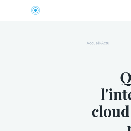
Accueil
›
Actu
Q
l'in
cloud