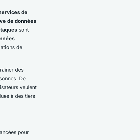
services de
ive de données
ttaques
sont
nnées
mations de
raîner des
sonnes. De
isateurs veulent
ues à des tiers
vancées pour