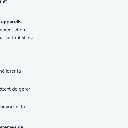
é
et
s
appareils
tement et en
, surtout si les
éliorer la
ettent de gérer
 à jour
et la
stèmes de