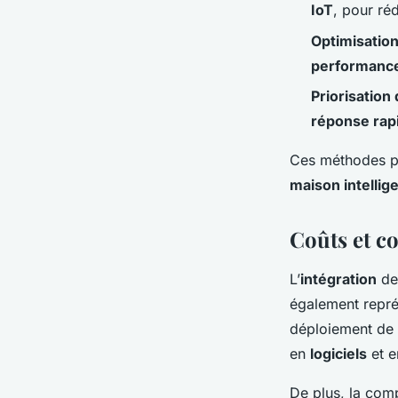
IoT
, pour ré
Optimisatio
performanc
Priorisation 
réponse rap
Ces méthodes p
maison intellig
Coûts et co
L’
intégration
d
également repr
déploiement de
en
logiciels
et 
De plus, la comp