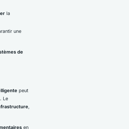
ser
la
rantir une
stèmes de
lligente
peut
. Le
nfrastructure
,
mentaires
en