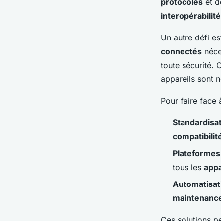
protocoles
et 
interopérabilité
Un autre défi est
connectés
néces
toute sécurité. 
appareils sont 
Pour faire face 
Standardisa
compatibilit
Plateformes 
tous les
appa
Automatisat
maintenanc
Ces solutions 