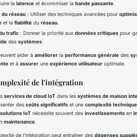
duire la
latence
et économiser la
bande passante
.
n du réseau
: Utiliser des techniques avancées pour
optimi
e
et la
fiabilité
du
réseau
.
du trafic
: Donner la priorité aux
données critiques
pour ga
ide
des
systèmes
.
euvent aider à
améliorer
la
performance générale
des
sy
ente
et à
assurer
une
expérience utilisateur
optimale.
mplexité de l’intégration
es
services de cloud IoT
dans les
systèmes de maison inte
ésenter des
coûts significatifs
et une
complexité technique
solutions IoT
nécessite souvent des
investissements
en
i
en
maintenance
.
lexité de l’intégration peut entraîner des
dépenses supplé