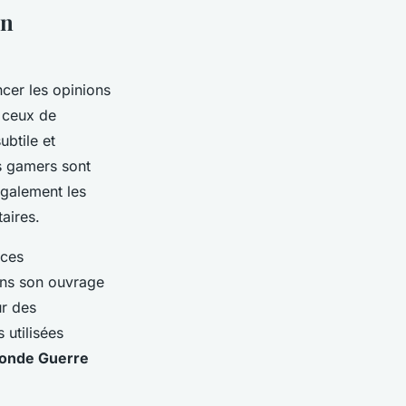
on
ncer les opinions
t ceux de
ubtile et
es gamers sont
également les
aires.
 ces
ans son ouvrage
ur des
 utilisées
onde Guerre