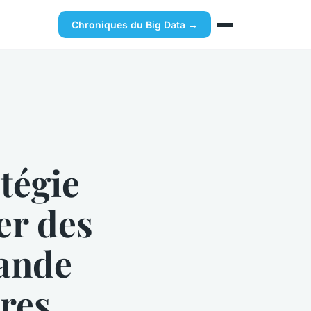
Chroniques du Big Data →
tégie
er des
ande
res