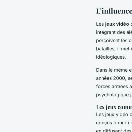
L’influence
Les
jeux vidéo
o
intégrant des é
perçoivent les 
batailles, il me
idéologiques.
Dans le même e
années 2000, se
forces armées a
psychologique po
Les jeux comm
Les jeux vidé
conçus pour imme
en diffusant de