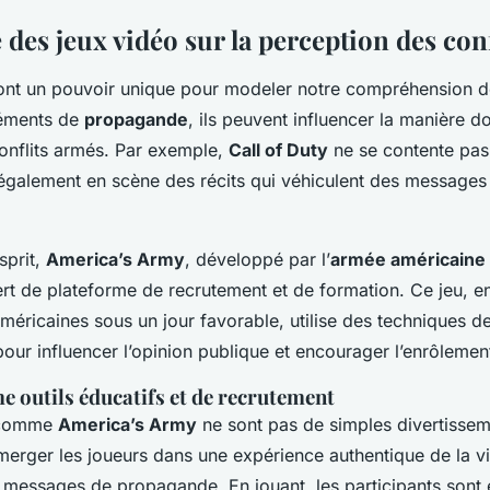
 des jeux vidéo sur la perception des conf
nt un pouvoir unique pour modeler notre compréhension de 
léments de
propagande
, ils peuvent influencer la manière d
conflits armés. Par exemple,
Call of Duty
ne se contente pas
t également en scène des récits qui véhiculent des messages 
sprit,
America’s Army
, développé par l’
armée américaine
rt de plateforme de recrutement et de formation. Ce jeu, en
méricaines sous un jour favorable, utilise des techniques d
ur influencer l’opinion publique et encourager l’enrôlemen
e outils éducatifs et de recrutement
o comme
America’s Army
ne sont pas de simples divertisseme
rger les joueurs dans une expérience authentique de la vie 
s messages de propagande. En jouant, les participants sont