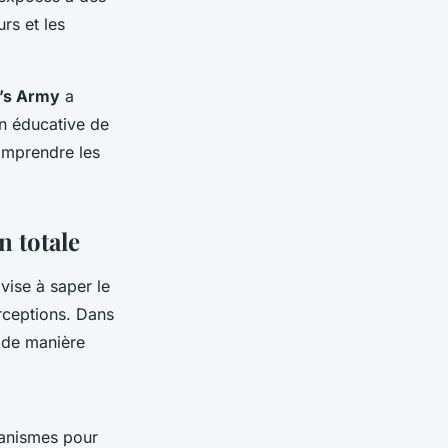
urs et les
’s Army
a
on éducative de
omprendre les
n totale
vise à saper le
erceptions. Dans
e de manière
canismes pour