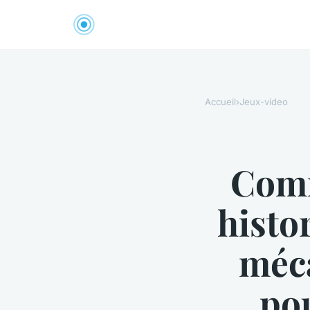
Accueil
›
Jeux-video
Comm
histo
méc
po