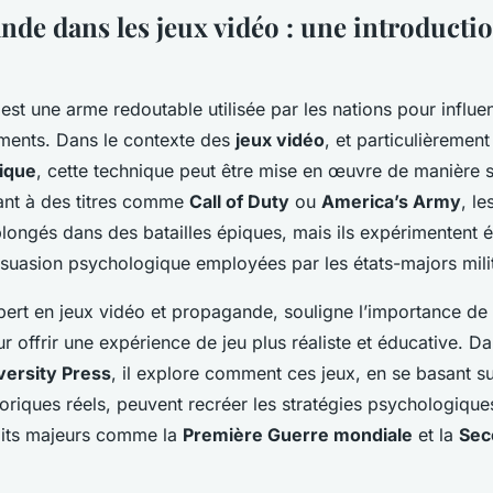
nde dans les jeux vidéo : une introducti
est une arme redoutable utilisée par les nations pour influe
ments. Dans le contexte des
jeux vidéo
, et particulièremen
rique
, cette technique peut être mise en œuvre de manière s
uant à des titres comme
Call of Duty
ou
America’s Army
, l
longés dans des batailles épiques, mais ils expérimentent 
rsuasion psychologique employées par les états-majors milit
pert en jeux vidéo et propagande, souligne l’importance de
 offrir une expérience de jeu plus réaliste et éducative. D
versity Press
, il explore comment ces jeux, en se basant s
riques réels, peuvent recréer les stratégies psychologiques
lits majeurs comme la
Première Guerre mondiale
et la
Sec