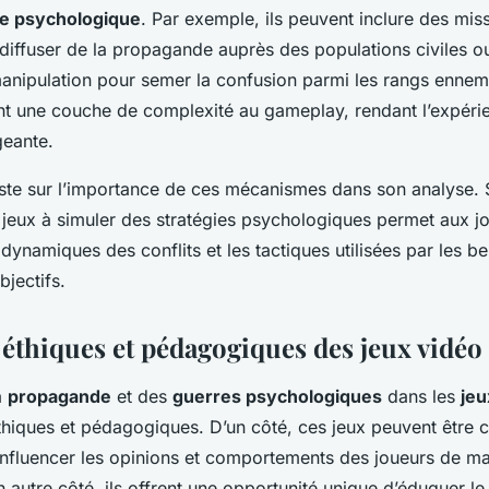
e psychologique
. Par exemple, ils peuvent inclure des mis
diffuser de la propagande auprès des populations civiles ou 
anipulation pour semer la confusion parmi les rangs ennem
nt une couche de complexité au gameplay, rendant l’expéri
geante.
ste sur l’importance de ces mécanismes dans son analyse. Se
 jeux à simuler des stratégies psychologiques permet aux j
ynamiques des conflits et les tactiques utilisées par les be
bjectifs.
 éthiques et pédagogiques des jeux vidéo
la
propagande
et des
guerres psychologiques
dans les
jeu
thiques et pédagogiques. D’un côté, ces jeux peuvent être c
 influencer les opinions et comportements des joueurs de m
n autre côté, ils offrent une opportunité unique d’éduquer le 