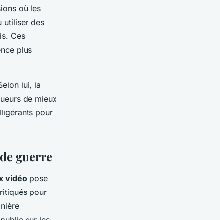
sions où les
utiliser des
is. Ces
ence plus
lon lui, la
oueurs de mieux
lligérants pour
 de guerre
x vidéo
pose
ritiqués pour
anière
public sur les