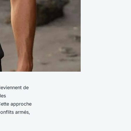
 deviennent de
des
Cette approche
nflits armés,