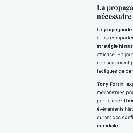
La propaga
nécessaire
La
propagande
et les comporte
stratégie histo
efficace. En jo
non seulement p
tactiques de pe
Tony Fortin
, ex
mécanismes pour
publié chez
Uni
événements histo
durant des conf
mondiale
.