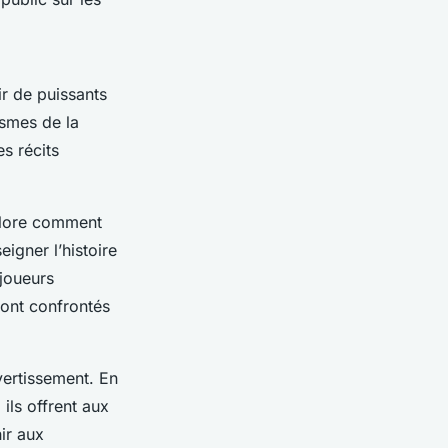
ir de puissants
ismes de la
s récits
plore comment
igner l’histoire
 joueurs
sont confrontés
vertissement. En
, ils offrent aux
ir aux