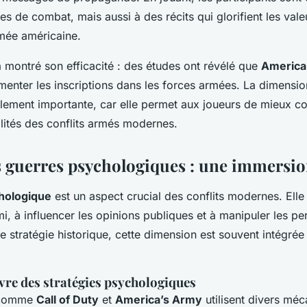
tes de combat, mais aussi à des récits qui glorifient les vale
rmée américaine.
a montré son efficacité : des études ont révélé que
America
menter les inscriptions dans les forces armées. La dimensi
alement importante, car elle permet aux joueurs de mieux c
alités des conflits armés modernes.
s guerres psychologiques : une immersio
hologique
est un aspect crucial des conflits modernes. Elle 
i, à influencer les opinions publiques et à manipuler les p
e stratégie historique, cette dimension est souvent intégré
vre des stratégies psychologiques
o comme
Call of Duty
et
America’s Army
utilisent divers mé